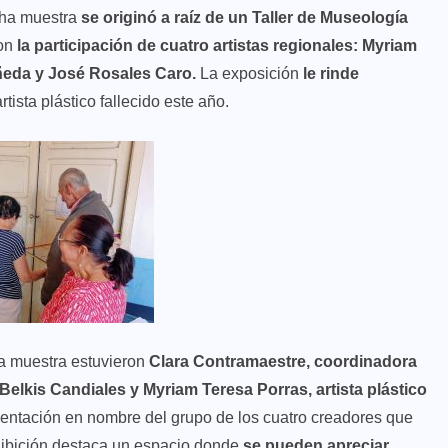
ha muestra
se originó a raíz de un Taller de Museología
con
la participación de cuatro artistas regionales: Myriam
ñeda y José Rosales Caro.
La exposición
le rinde
tista plástico fallecido este año.
la muestra estuvieron
Clara Contramaestre, coordinadora
Belkis Candiales y Myriam Teresa Porras, artista plástico
esentación en nombre del grupo de los cuatro creadores que
exhibición destaca un espacio donde
se pueden apreciar