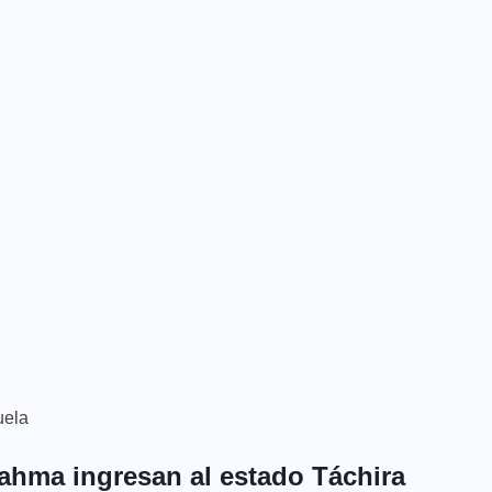
uela
rahma ingresan al estado Táchira