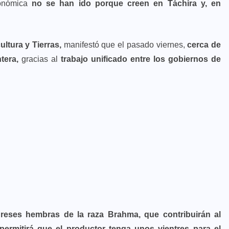
conómica
no se han ido porque creen en Táchira y, en
ultura y Tierras,
manifestó que el pasado viernes,
cerca de
tera,
gracias al
trabajo unificado entre los gobiernos de
reses hembras de la raza Brahma, que contribuirán al
ermitirá que el productor tenga unos vientres para el