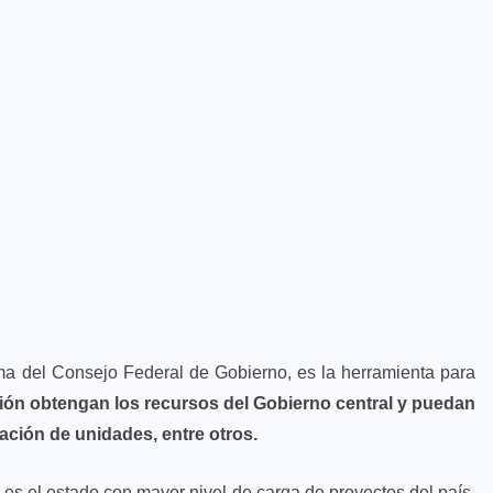
rma del Consejo Federal de Gobierno, es la herramienta para
gión obtengan los recursos del Gobierno central y puedan
ración de unidades, entre otros.
es el estado con mayor nivel de carga de proyectos del país,